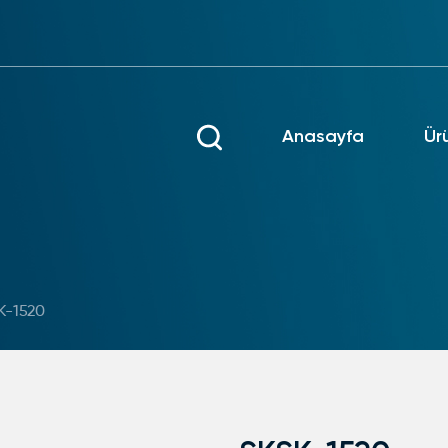
Anasayfa
Ür
K-1520