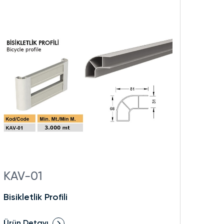
KAV-01
KO
Bisikletlik Profili
Yapı
Ürün Detayı
Ürün 